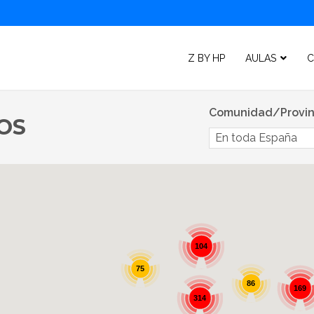
Z BY HP
AULAS
C
Comunidad/Provin
OS
En toda España
104
75
86
169
314