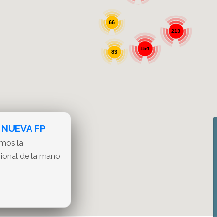
66
213
154
83
 NUEVA FP
amos la
11
sional de la mano
36