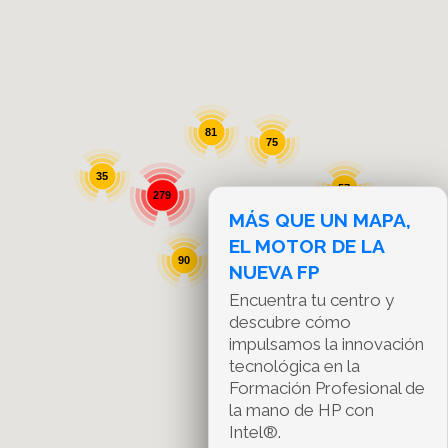
81
75
35
57
279
MÁS QUE UN MAPA,
230
EL MOTOR DE LA
90
NUEVA FP
Encuentra tu centro y
descubre cómo
impulsamos la innovación
tecnológica en la
Formación Profesional de
la mano de HP con
Intel®.