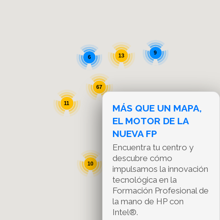
9
13
6
67
11
MÁS QUE UN MAPA,
EL MOTOR DE LA
8
NUEVA FP
Encuentra tu centro y
descubre cómo
10
impulsamos la innovación
tecnológica en la
Formación Profesional de
la mano de HP con
Intel®.