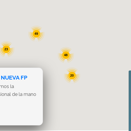
49
23
48
20
 NUEVA FP
amos la
sional de la mano