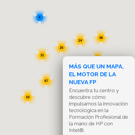
4
38
24
25
31
11
MÁS QUE UN MAPA,
311
EL MOTOR DE LA
NUEVA FP
47
Encuentra tu centro y
descubre cómo
10
impulsamos la innovación
tecnológica en la
Formación Profesional de
la mano de HP con
Intel®.