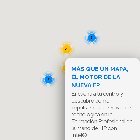
7
26
MÁS QUE UN MAPA,
72
290
EL MOTOR DE LA
3
NUEVA FP
Encuentra tu centro y
13
descubre cómo
impulsamos la innovación
tecnológica en la
Formación Profesional de
la mano de HP con
Intel®.