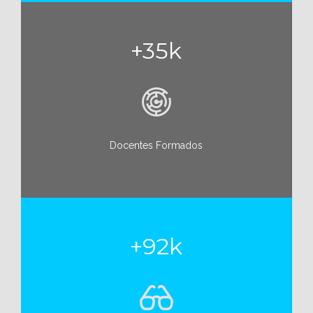
+35k
Docentes Formados
+92k