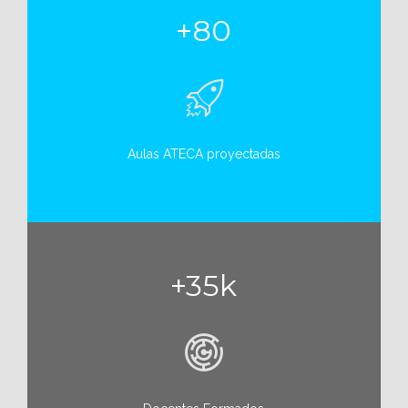
+80
Aulas ATECA proyectadas
+35k