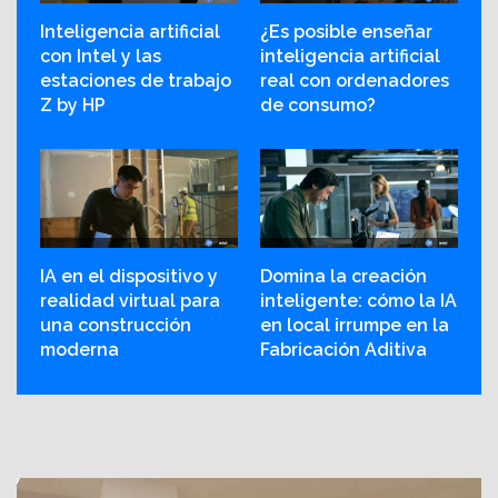
Inteligencia artificial
¿Es posible enseñar
con Intel y las
inteligencia artificial
estaciones de trabajo
real con ordenadores
Z by HP
de consumo?
IA en el dispositivo y
Domina la creación
realidad virtual para
inteligente: cómo la IA
una construcción
en local irrumpe en la
moderna
Fabricación Aditiva