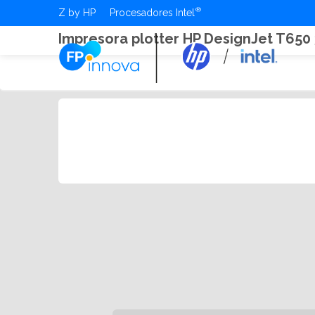
Z by HP
Procesadores Intel
Impresora plotter HP DesignJet T650