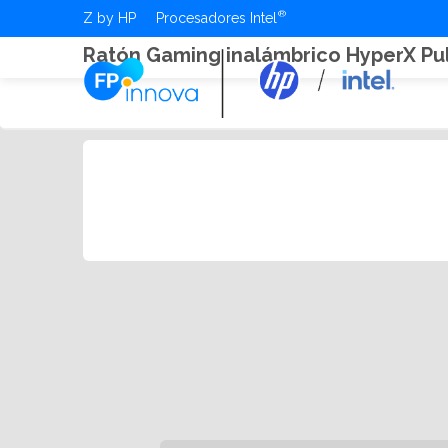
Z by HP
Procesadores Intel
Ratón Gaming inalámbrico HyperX Pul