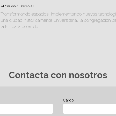
24 Feb 2023
- 16:31 CET
Transformando espacios, implementando nuevas tecnología
una ciudad históricamente universitaria, la congregación
la FP para dotar de
Contacta con nosotros
Cargo