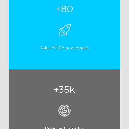
+80
Aulas ATECA proyectadas
+35k
Docentes Formados