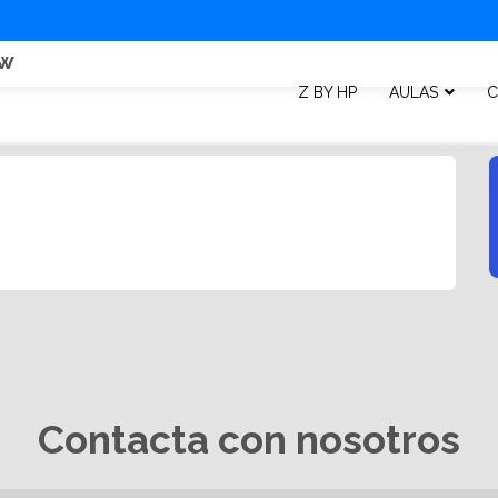
dw
Z BY HP
AULAS
C
Contacta con nosotros