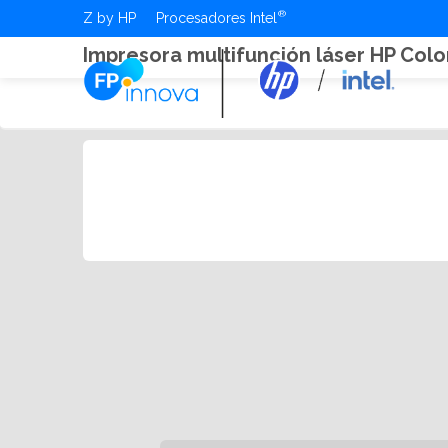
Z by HP
Procesadores Intel
Impresora multifunción láser HP Col