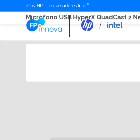
Z by HP
Procesadores Intel
Micrófono USB HyperX QuadCast 2 N