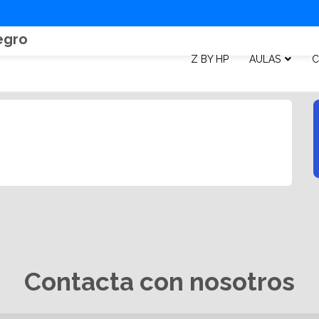
egro
Z BY HP
AULAS
C
Contacta con nosotros