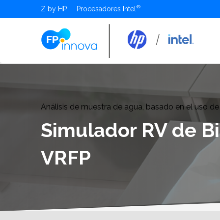
Z by HP
Procesadores Intel
Análisis de muestra de agua, basado en el uso de
Simulador RV de B
VRFP