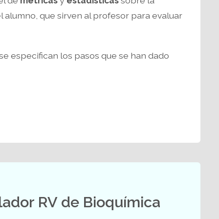
el de
métricas
y
estadísticas
sobre la
el alumno, que sirven al profesor para evaluar
 se especifican los pasos que se han dado
lador RV de Bioquímica