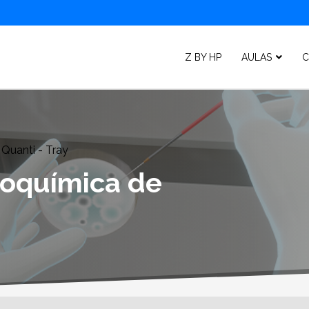
Z BY HP
AULAS
C
 Quanti - Tray
ioquímica de