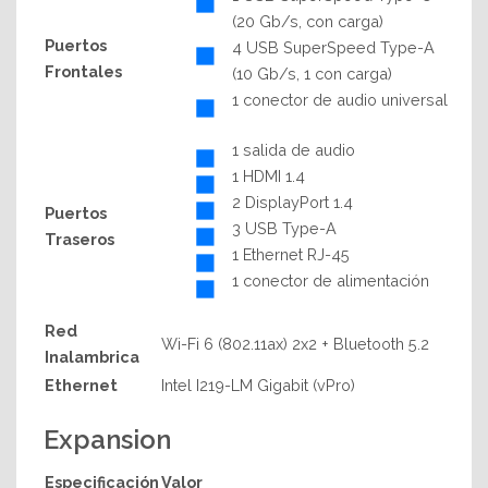
(20 Gb/s, con carga)
Puertos
4 USB SuperSpeed Type-A
Frontales
(10 Gb/s, 1 con carga)
1 conector de audio universal
1 salida de audio
1 HDMI 1.4
2 DisplayPort 1.4
Puertos
3 USB Type-A
Traseros
1 Ethernet RJ-45
1 conector de alimentación
Red
Wi-Fi 6 (802.11ax) 2x2 + Bluetooth 5.2
Inalambrica
Ethernet
Intel I219-LM Gigabit (vPro)
Expansion
Especificación
Valor