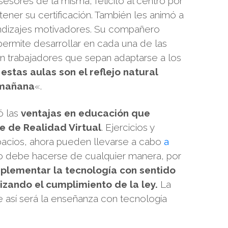
sores de la misma, felicitó al centro por
ener su certificación. También les animó a
ndizajes motivadores. Su compañero
permite desarrollar en cada una de las
n trabajadores que sepan adaptarse a los
 estas aulas son el reflejo natural
 mañana
«.
ó las
ventajas en educación que
e de Realidad Virtual
. Ejercicios y
spacios, ahora pueden llevarse a cabo
a
no debe hacerse de cualquier manera, por
plementar la tecnología con sentido
zando el cumplimiento de la ley.
La
ue así será la enseñanza con tecnología