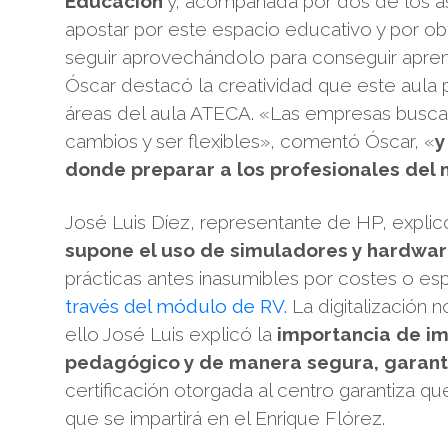
Educación
y, acompañada por dos de los ase
apostar por este espacio educativo y por obt
seguir aprovechándolo para conseguir apre
Óscar destacó la creatividad que este aula 
áreas del aula ATECA. «Las empresas busca
cambios y ser flexibles», comentó Óscar, «
y
donde preparar a los profesionales del
José Luis Díez, representante de HP, explic
supone el uso de simuladores y hardwar
prácticas antes inasumibles por costes o e
través del módulo de RV.
La digitalización 
ello José Luis explicó la
importancia de im
pedagógico y de manera segura, garanti
certificación otorgada al centro garantiza q
que se impartirá en el Enrique Flórez.