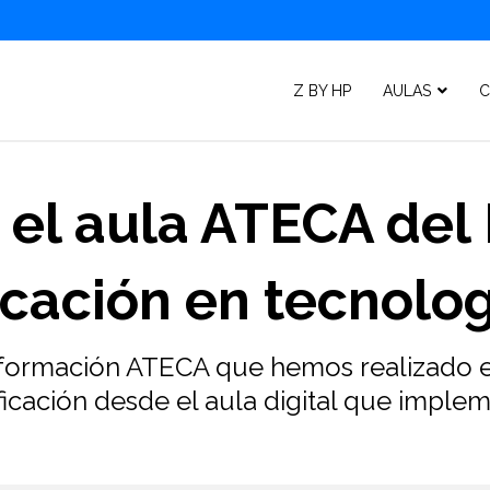
Z BY HP
AULAS
C
el aula ATECA del 
ficación en tecnolo
formación ATECA que hemos realizado en
ficación desde el aula digital que imple