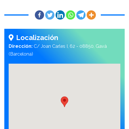
Localización
Dirección:
C/ Joan Carles I, 62 - 08850, Gavà
(Barcelona)