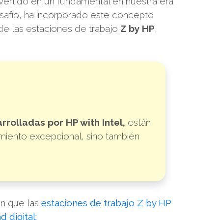
nvertido en un fundamental en nuestra era
safío, ha incorporado este concepto
de las estaciones de trabajo
Z by HP
,
rrolladas por HP with Intel,
están
miento excepcional, sino también
en que las
estaciones de trabajo Z by HP
 digital: