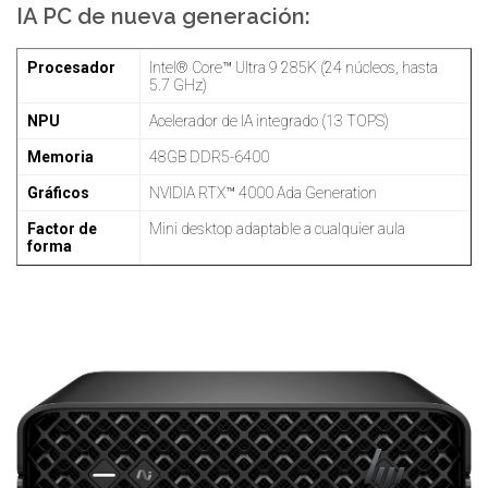
IA PC de nueva generación:
Procesador
Intel® Core™ Ultra 9 285K (24 núcleos, hasta
5.7 GHz)
NPU
Acelerador de IA integrado (13 TOPS)
Memoria
48GB DDR5-6400
Gráficos
NVIDIA RTX™ 4000 Ada Generation
Factor de
Mini desktop adaptable a cualquier aula
forma