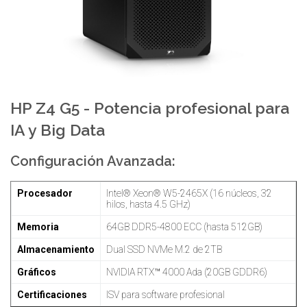
HP Z4 G5 - Potencia profesional para
IA y Big Data
Configuración Avanzada:
Procesador
Intel® Xeon® W5-2465X (16 núcleos, 32
hilos, hasta 4.5 GHz)
Memoria
64GB DDR5-4800 ECC (hasta 512GB)
Almacenamiento
Dual SSD NVMe M.2 de 2TB
Gráficos
NVIDIA RTX™ 4000 Ada (20GB GDDR6)
Certificaciones
ISV para software profesional