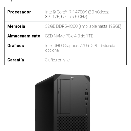
Procesador
Intel® Core™ i7-14700K (20 núcleos:
8P+12E, hasta 5.6 GHz)
Memoria
32GB DDR5-4800 (ampliable hasta 128GB)
Almacenamiento
SSD NVMe PCIe 4.0 de 1TB
Gráficos
Intel UHD Graphics 770 + GPU dedicada
opcional
Garantía
3 años on-site