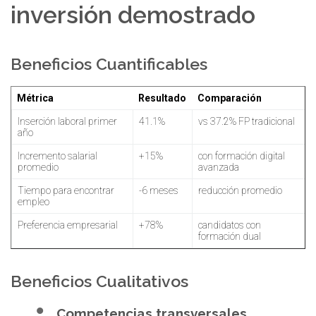
inversión demostrado
Beneficios Cuantificables
Métrica
Resultado
Comparación
Inserción laboral primer
41.1%
vs 37.2% FP tradicional
año
Incremento salarial
+15%
con formación digital
promedio
avanzada
Tiempo para encontrar
-6 meses
reducción promedio
empleo
Preferencia empresarial
+78%
candidatos con
formación dual
Beneficios Cualitativos
Competencias transversales