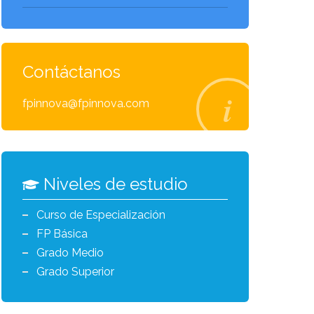
Contáctanos
fpinnova@fpinnova.com
Niveles de estudio
Curso de Especialización
FP Básica
Grado Medio
Grado Superior