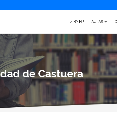
Z BY HP
AULAS
C
lidad de Castuera