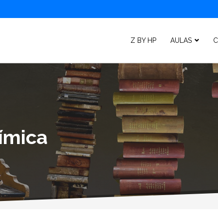
Z BY HP
AULAS
C
ímica