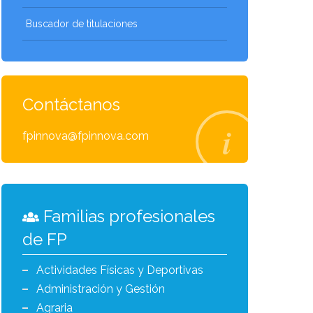
Buscador de titulaciones
Contáctanos
fpinnova@fpinnova.com
Familias profesionales
de FP
Actividades Físicas y Deportivas
Administración y Gestión
Agraria