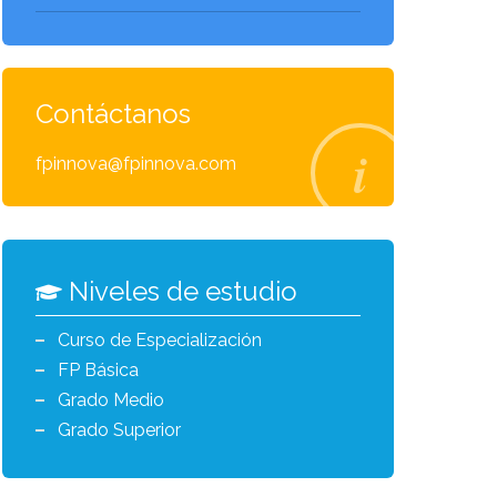
Contáctanos
fpinnova@fpinnova.com
Niveles de estudio
Curso de Especialización
FP Básica
Grado Medio
Grado Superior