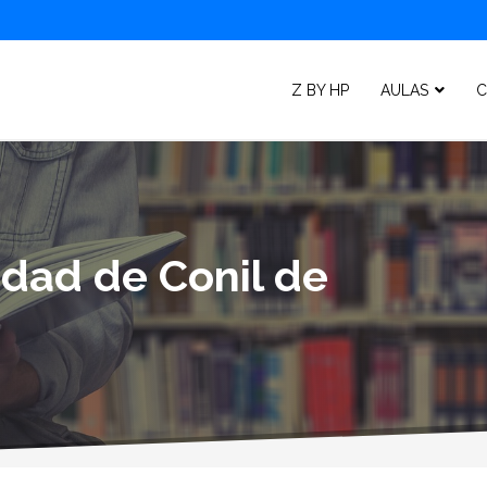
Z BY HP
AULAS
C
idad de Conil de