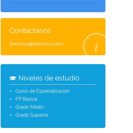
Contáctanos
fpinnova@fpinnova.com
Niveles de estudio
Curso de Especialización
FP Básica
Grado Medio
Grado Superior