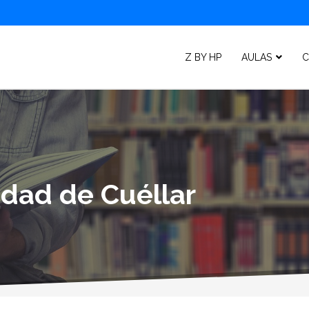
Z BY HP
AULAS
C
idad de Cuéllar