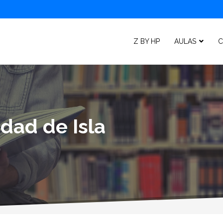
Z BY HP
AULAS
C
idad de Isla