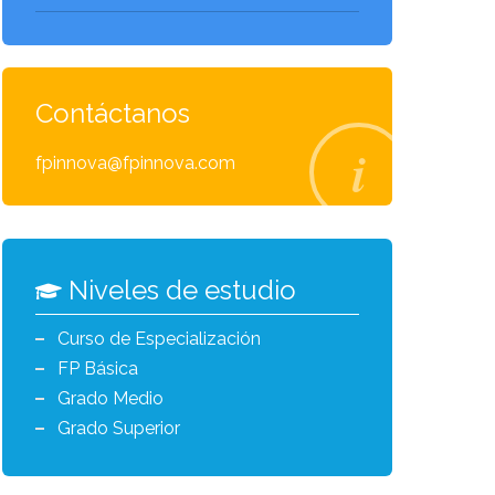
Contáctanos
fpinnova@fpinnova.com
Niveles de estudio
Curso de Especialización
FP Básica
Grado Medio
Grado Superior