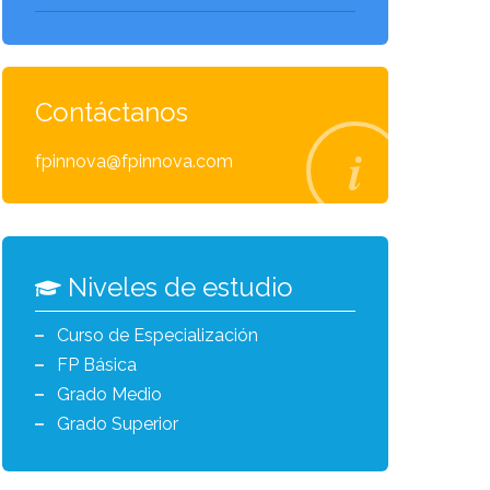
Contáctanos
fpinnova@fpinnova.com
Niveles de estudio
Curso de Especialización
FP Básica
Grado Medio
Grado Superior