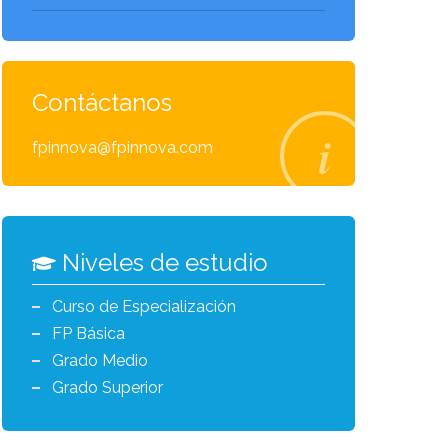
Contáctanos
fpinnova@fpinnova.com
Niveles de estudio
Curso de Especialización
FP Básica
Grado Medio
Grado Superior