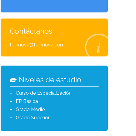
Contáctanos
fpinnova@fpinnova.com
Niveles de estudio
Curso de Especialización
FP Básica
Grado Medio
Grado Superior