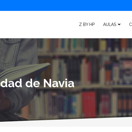
Z BY HP
AULAS
C
lidad de Navia