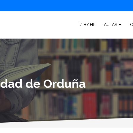
Z BY HP
AULAS
C
lidad de Orduña