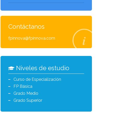
Contáctanos
fpinnova@fpinnova.com
Niveles de estudio
Curso de Especialización
FP Básica
Grado Medio
Grado Superior