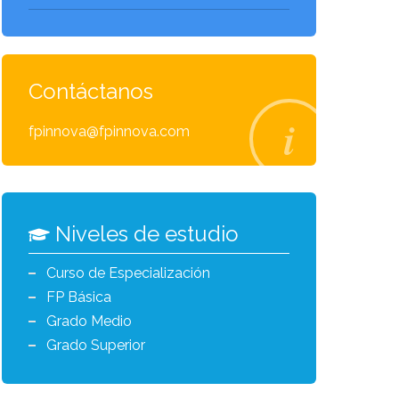
Contáctanos
fpinnova@fpinnova.com
Niveles de estudio
Curso de Especialización
FP Básica
Grado Medio
Grado Superior