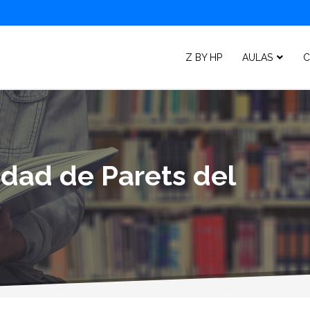
Z BY HP
AULAS
C
idad de Parets del