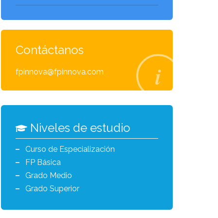
Contáctanos
fpinnova@fpinnova.com
Niveles de estudio
Curso de Especialización
FP Básica
Grado Medio
Grado Superior