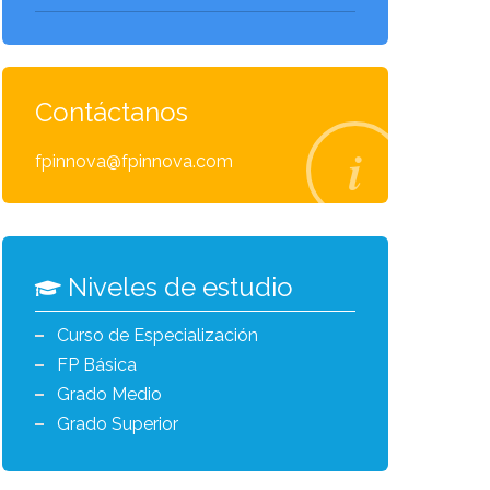
Contáctanos
fpinnova@fpinnova.com
Niveles de estudio
Curso de Especialización
FP Básica
Grado Medio
Grado Superior