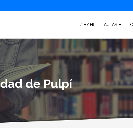
Z BY HP
AULAS
C
idad de Pulpí