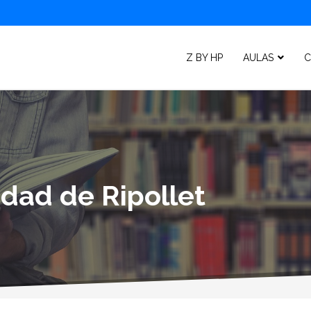
Z BY HP
AULAS
C
idad de Ripollet