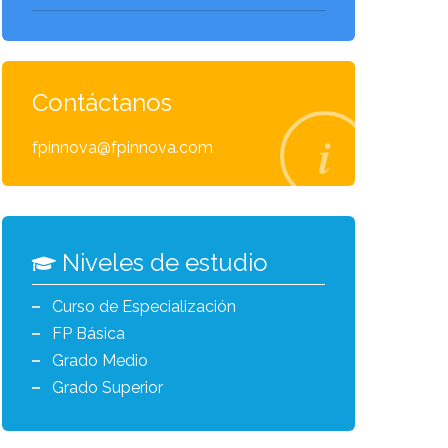
Contáctanos
fpinnova@fpinnova.com
Niveles de estudio
Curso de Especialización
FP Básica
Grado Medio
Grado Superior