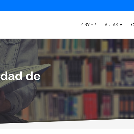
Z BY HP
AULAS
C
lidad de