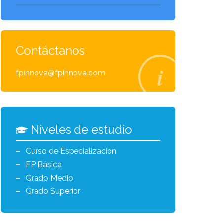
Contáctanos
fpinnova@fpinnova.com
Niveles de estudio
Curso de Especialización
FP Básica
Grado Medio
Grado Superior