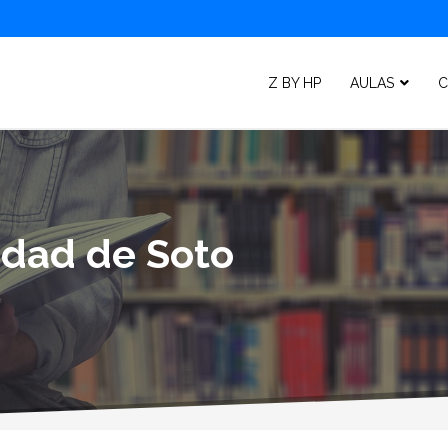
Z BY HP
AULAS
C
lidad de Soto