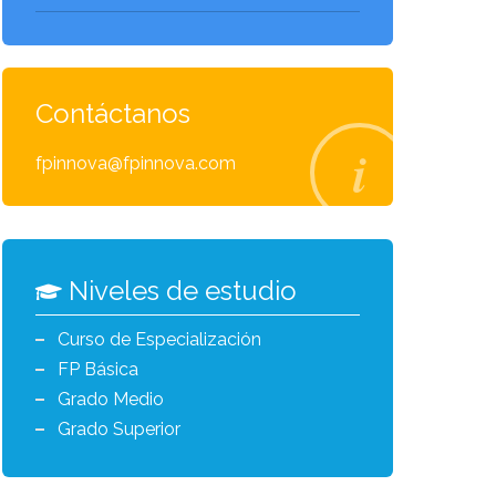
Contáctanos
fpinnova@fpinnova.com
Niveles de estudio
Curso de Especialización
FP Básica
Grado Medio
Grado Superior