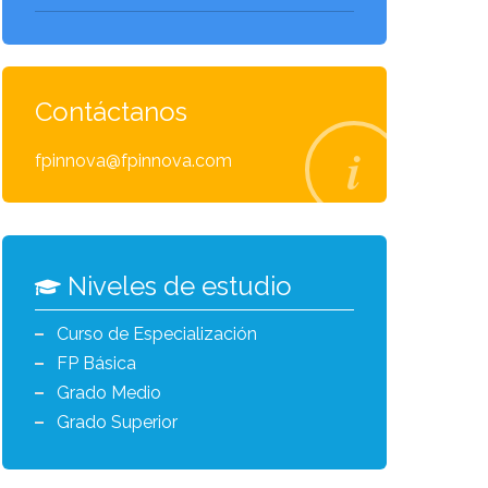
Contáctanos
fpinnova@fpinnova.com
Niveles de estudio
Curso de Especialización
FP Básica
Grado Medio
Grado Superior