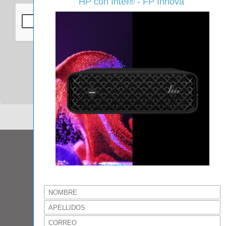
Enviar
Política de privacidad
Madrid
fpinnova@fpinnova.com