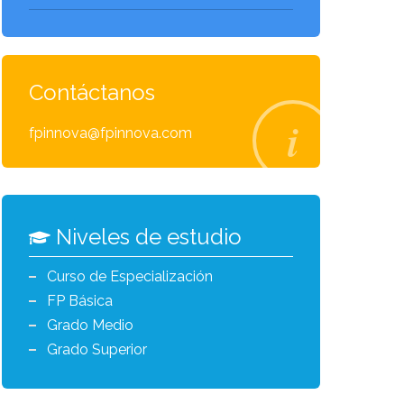
Contáctanos
fpinnova@fpinnova.com
Niveles de estudio
Curso de Especialización
FP Básica
Grado Medio
Grado Superior