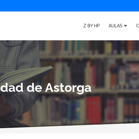
Z BY HP
AULAS
C
lidad de Astorga