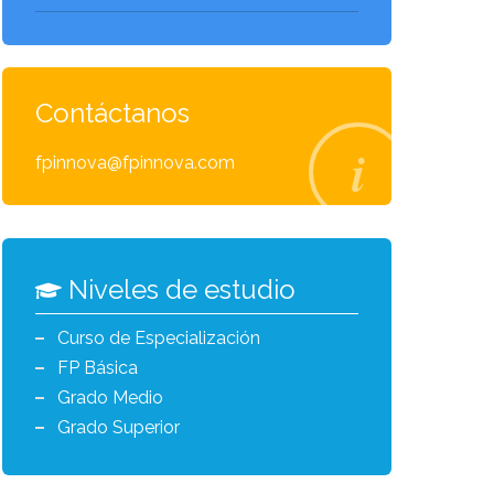
Contáctanos
fpinnova@fpinnova.com
Niveles de estudio
Curso de Especialización
FP Básica
Grado Medio
Grado Superior