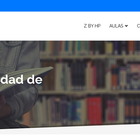
Z BY HP
AULAS
C
lidad de