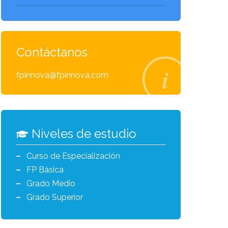
Contáctanos
fpinnova@fpinnova.com
Niveles de estudio
Curso de Especialización
FP Básica
Grado Medio
Grado Superior