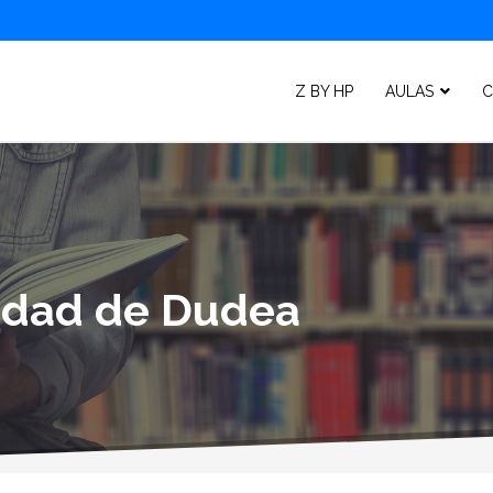
Z BY HP
AULAS
C
lidad de Dudea