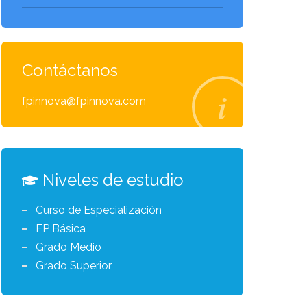
Contáctanos
fpinnova@fpinnova.com
Niveles de estudio
Curso de Especialización
FP Básica
Grado Medio
Grado Superior