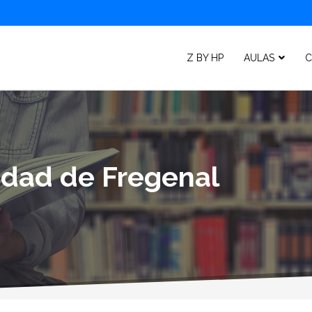
Z BY HP
AULAS
C
lidad de Fregenal