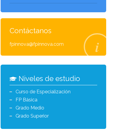
Contáctanos
fpinnova@fpinnova.com
Niveles de estudio
Curso de Especialización
FP Básica
Grado Medio
Grado Superior