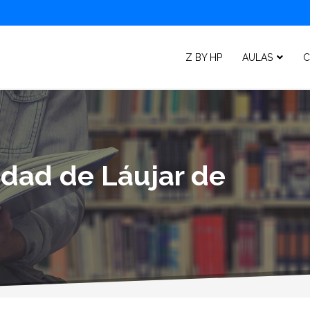
Z BY HP
AULAS
C
idad de Láujar de