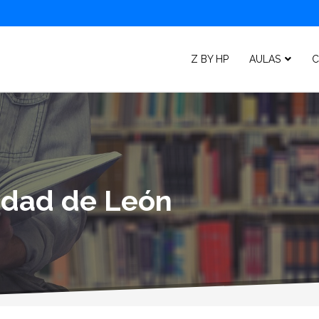
Z BY HP
AULAS
C
lidad de León