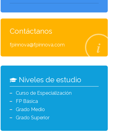
Contáctanos
fpinnova@fpinnova.com
Niveles de estudio
Curso de Especialización
FP Básica
Grado Medio
Grado Superior