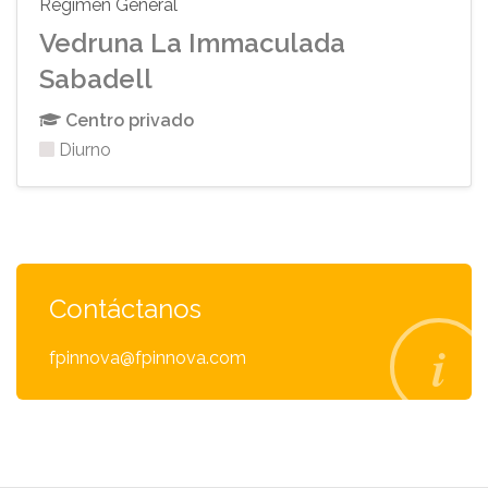
Régimen General
Vedruna La Immaculada
Sabadell
Centro privado
Diurno
Contáctanos
fpinnova@fpinnova.com