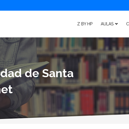
Z BY HP
AULAS
C
lidad de Santa
et