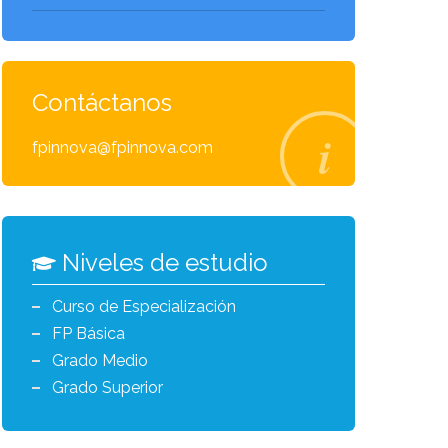
Contáctanos
fpinnova@fpinnova.com
Niveles de estudio
Curso de Especialización
FP Básica
Grado Medio
Grado Superior