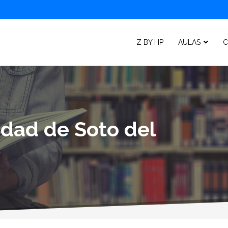
Z BY HP
AULAS
C
idad de Soto del