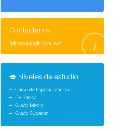
Contáctanos
fpinnova@fpinnova.com
Niveles de estudio
Curso de Especialización
FP Básica
Grado Medio
Grado Superior