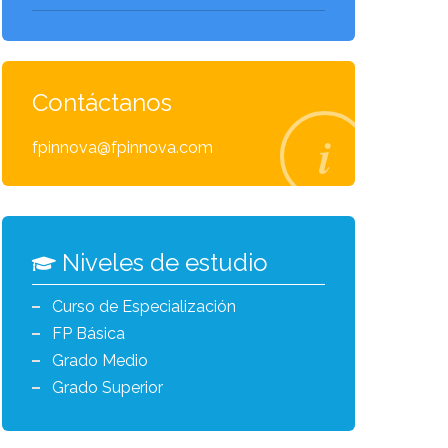
Contáctanos
fpinnova@fpinnova.com
Niveles de estudio
Curso de Especialización
FP Básica
Grado Medio
Grado Superior