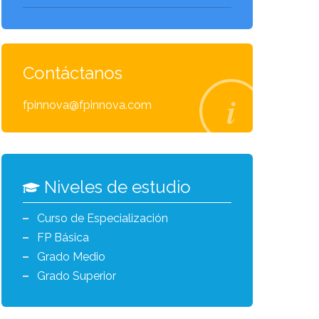
Contáctanos
fpinnova@fpinnova.com
Niveles de estudio
Curso de Especialización
FP Básica
Grado Medio
Grado Superior