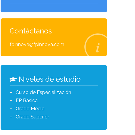
Contáctanos
fpinnova@fpinnova.com
Niveles de estudio
Curso de Especialización
FP Básica
Grado Medio
Grado Superior