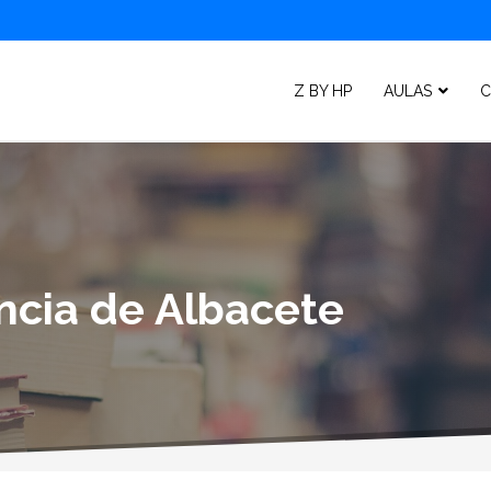
Z BY HP
AULAS
C
incia de Albacete